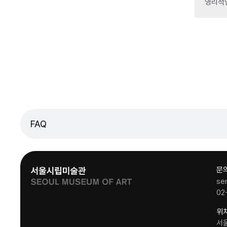
영리적
FAQ
문
se
02
위
서