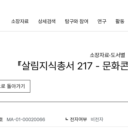
소장자료
상세검색
탐구와 참여
연구
활동
검색
소장자료·도서별
『살림지식총서 217 - 문
로 돌아가기
URL 복사
화면인쇄
호
MA-01-00020066
전자여부
비전자