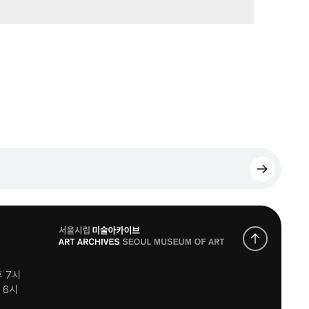
로
고
후 7시
후 6시