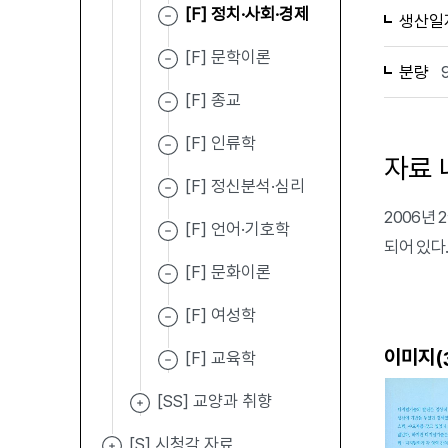
[F] 정치·사회·경제
생산일
[F] 문학이론
분량
[F] 종교
[F] 인류학
자료 
[F] 정신분석·심리
2006년
[F] 언어·기호학
되어 있다
[F] 문화이론
[F] 여성학
이미지(
[F] 교육학
[SS] 교양과 취향
[S] 시청각 자료