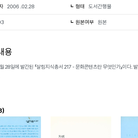
자
2006 .02.28
형태
도서간행물
93
원본여부
원본
내용
 2월 28일에 발간된 『살림지식총서 217 - 문화콘텐츠란 무엇인가』이다.
.
)
3