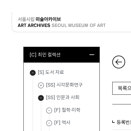
로그인
[C] 최민 컬렉션
[S] 도서 자료
[SS] 시각문화연구
목록으
[SS] 인문과 사회
[F] 철학·미학
등록번
[F] 역사