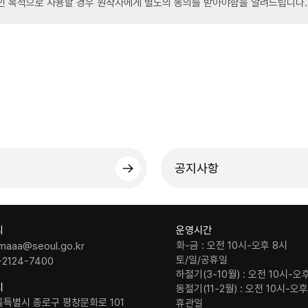
인 목적으로 사용할 경우 원작자에게 별도의 동의를 받아야함을 알려드립니다.
공지사항
의
운영시간
화-금 : 오전 10시-오후 8시
maaa@seoul.go.kr
토/일/공휴일
-2124-7400
하절기(3-10월) : 오전 10시-오
치
동절기(11-2월) : 오전 10시-오
울특별시 종로구 평창문화로 101
휴관일