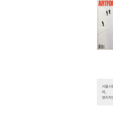
서울시립
며,
영리적