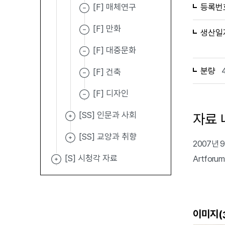
[F] 매체연구
등록번
[F] 만화
생산일
[F] 대중문화
분량
[F] 건축
[F] 디자인
[SS] 인문과 사회
자료 
[SS] 교양과 취향
2007년 9
[S] 시청각 자료
Artforu
이미지(