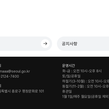
공지사항
의
운영시간
화-금 : 오전 10시-오후 8시
maaa@seoul.go.kr
토/일/공휴일
-2124-7400
하절기(3-10월) : 오전 10시-오
치
동절기(11-2월) : 오전 10시-오
울특별시 종로구 평창문화로 101
휴관일
1월 1일/매주 월요일(공휴일 제외