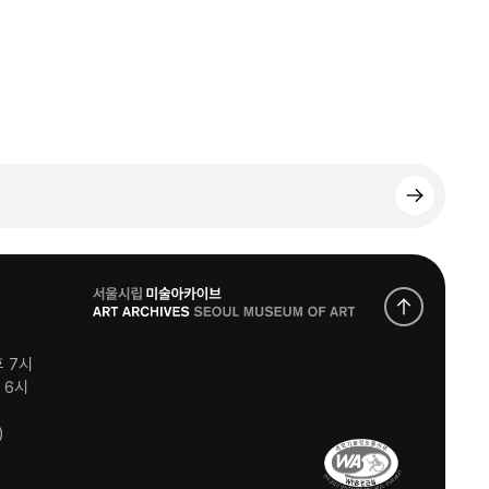
로
고
후 7시
후 6시
)