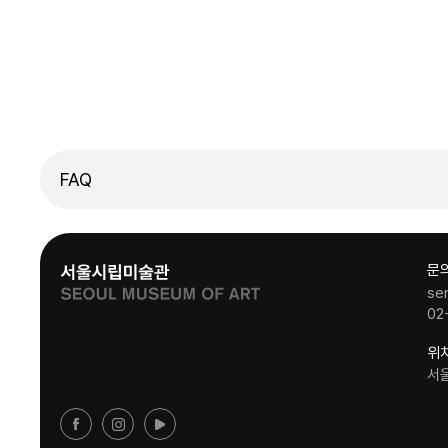
FAQ
문
se
02
위
서