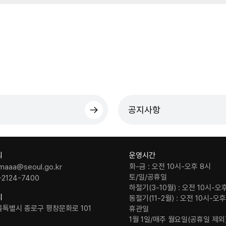
공지사항
의
운영시간
화-금 : 오전 10시-오후 8시
maaa@seoul.go.kr
토/일/공휴일
-2124-7400
하절기(3-10월) : 오전 10시-오
치
동절기(11-2월) : 오전 10시-오
울특별시 종로구 평창문화로 101
휴관일
1월 1일/매주 월요일(공휴일 제외