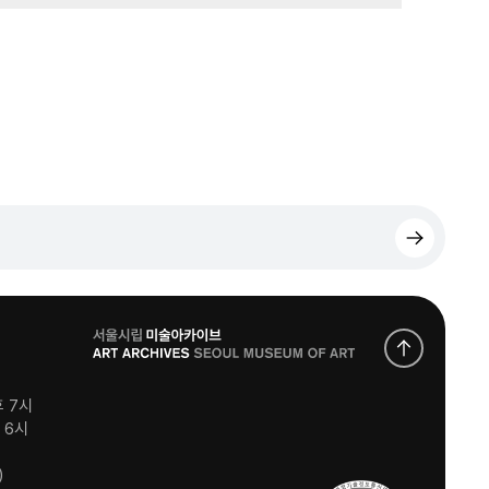
로
고
후 7시
후 6시
)