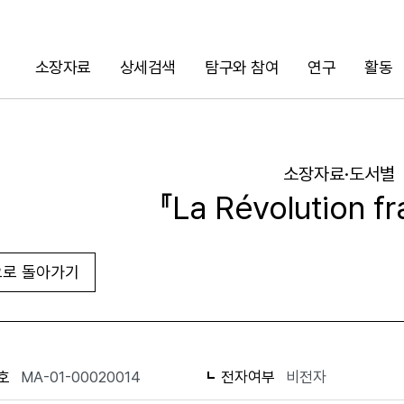
소장자료
상세검색
탐구와 참여
연구
활동
검색
소장자료·도서별
『La Révolution f
로 돌아가기
URL 복사
화면인쇄
호
MA-01-00020014
전자여부
비전자