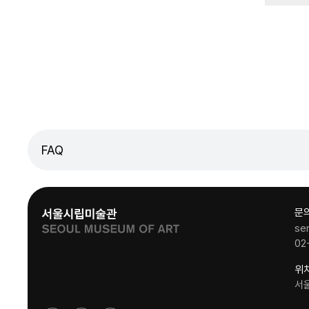
FAQ
문
se
02
위
서