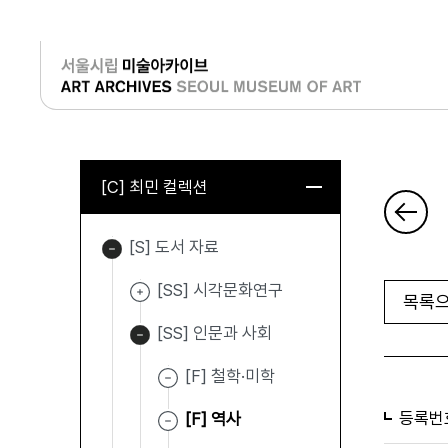
로그인
[C] 최민 컬렉션
[S] 도서 자료
[SS] 시각문화연구
목록으
[SS] 인문과 사회
[F] 철학·미학
등록번
[F] 역사