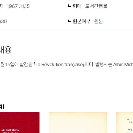
자
1967 .11.15
형태
도서간행물
630
원본여부
원본
내용
1월 15일에 발간된 『La Révolution française』이다. 발행사는 Albin 
)
4