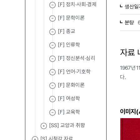
[F] 정치·사회·경제
생산일
[F] 문학이론
분량
[F] 종교
[F] 인류학
자료 
[F] 정신분석·심리
1967년 1
[F] 언어·기호학
다.
[F] 문화이론
[F] 여성학
이미지(
[F] 교육학
[SS] 교양과 취향
[S] 시청각 자료