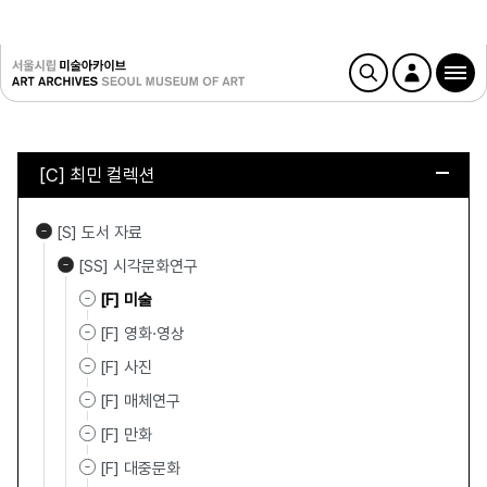
[C] 최민 컬렉션
[S] 도서 자료
[SS] 시각문화연구
[F] 미술
[F] 영화·영상
[F] 사진
[F] 매체연구
[F] 만화
[F] 대중문화