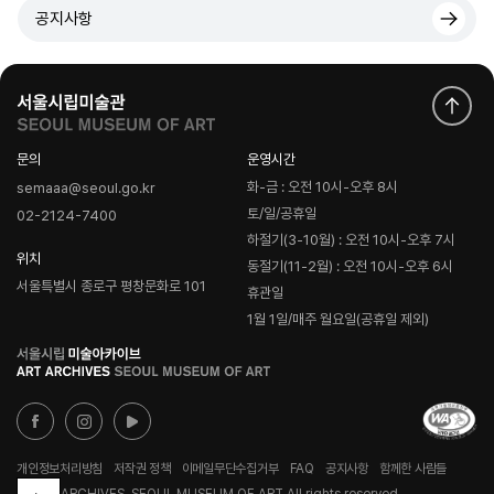
공지사항
문의
운영시간
화-금 : 오전 10시-오후 8시
semaaa@seoul.go.kr
토/일/공휴일
02-2124-7400
하절기(3-10월) : 오전 10시-오후 7시
위치
동절기(11-2월) : 오전 10시-오후 6시
서울특별시 종로구 평창문화로 101
휴관일
1월 1일/매주 월요일(공휴일 제외)
로
고
개인정보처리방침
저작권 정책
이메일무단수집거부
FAQ
공지사항
함께한 사람들
© ART ARCHIVES, SEOUL MUSEUM OF ART All rights reserved