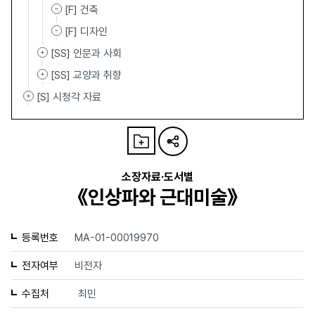
[F] 건축
[F] 디자인
[SS] 인문과 사회
[SS] 교양과 취향
[S] 시청각 자료
소장자료·도서별
《인상파와 근대미술》
등록번호
MA-01-00019970
전자여부
비전자
수집처
최민