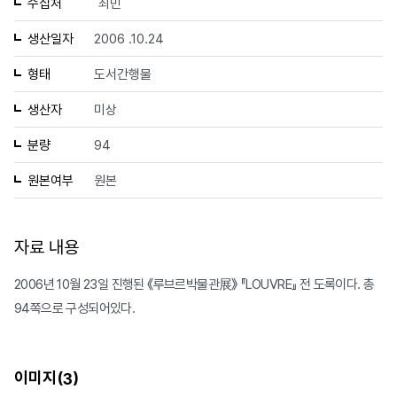
수집처
최민
생산일자
2006 .10.24
형태
도서간행물
생산자
미상
분량
94
원본여부
원본
자료 내용
2006년 10월 23일 진행된 《루브르박물관展》 『LOUVRE』 전 도록이다. 총
94쪽으로 구성되어있다.
이미지(
)
3