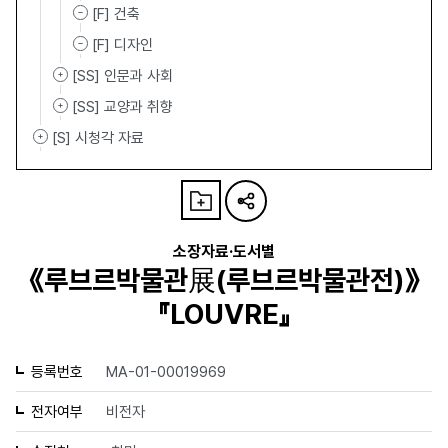
[F] 건축
[F] 디자인
[SS] 인문과 사회
[SS] 교양과 취향
[S] 시청각 자료
소장자료·도서별
《루브르박물관展(루브르박물관전)》
『LOUVRE』
등록번호
MA-01-00019969
전자여부
비전자