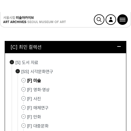
[C] 최민 컬렉션
[S] 도서 자료
[SS] 시각문화연구
[F] 미술
[F] 영화·영상
[F] 사진
[F] 매체연구
[F] 만화
[F] 대중문화