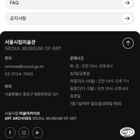
FAQ
공지사항
문의
운영시간
화-금 : 오전 10시-오후 8시
semaaa@seoul.go.kr
토/일/공휴일
02-2124-7400
하절기(3-10월) : 오전 10시-오후 7시
위치
동절기(11-2월) : 오전 10시-오후 6시
서울특별시 종로구 평창문화로 101
휴관일
1월 1일/매주 월요일(공휴일 제외)
로
고