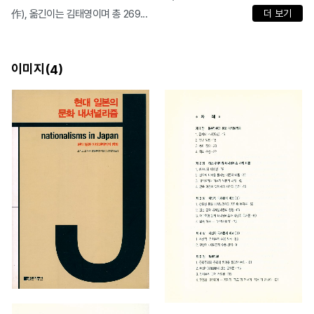
作), 옮긴이는 김태영이며 총 269...
더 보기
이미지(
)
4