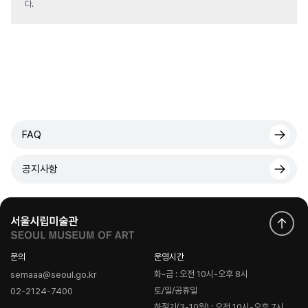
다.
FAQ
공지사항
문의
운영시간
화-금 : 오전 10시-오후 8시
semaaa@seoul.go.kr
토/일/공휴일
02-2124-7400
하절기(3-10월) : 오전 10시-오후 7시