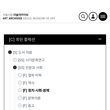
[C] 최민 컬렉션
[S] 도서 자료
[SS] 시각문화연구
[SS] 인문과 사회
[F] 철학·미학
[F] 역사
[F] 정치·사회·경제
[F] 문학이론
[F] 종교