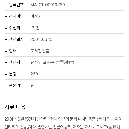
등록번호
MA-01-00019769
전자여부
비전자
수집처
최민
생산일자
2001 .06.15
형태
도서간행물
생산자
요시노 고사쿠(吉野耕作)
분량
269
원본여부
원본
자료 내용
2001년 6월 15일에 발간된 『현대 일본의 문화 내셔널리즘 : 현대 일본 아이
덴티티의 행방』이다. 발행사는 일본어뱅크, 저자는 요시노 고사쿠(吉野耕