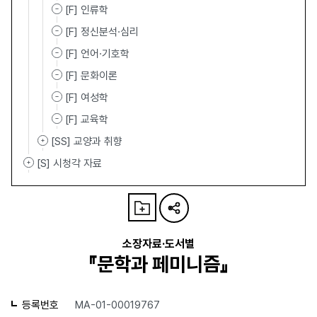
[F] 인류학
[F] 정신분석·심리
[F] 언어·기호학
[F] 문화이론
[F] 여성학
[F] 교육학
[SS] 교양과 취향
[S] 시청각 자료
소장자료·도서별
『문학과 페미니즘』
등록번호
MA-01-00019767