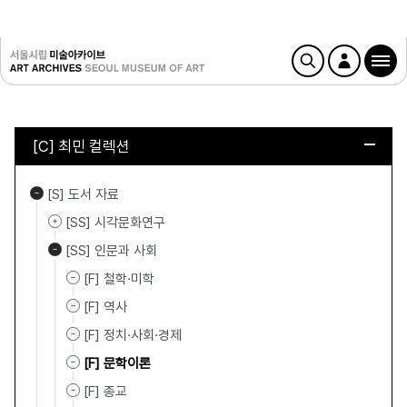
[C] 최민 컬렉션
[S] 도서 자료
[SS] 시각문화연구
[SS] 인문과 사회
[F] 철학·미학
[F] 역사
[F] 정치·사회·경제
[F] 문학이론
[F] 종교