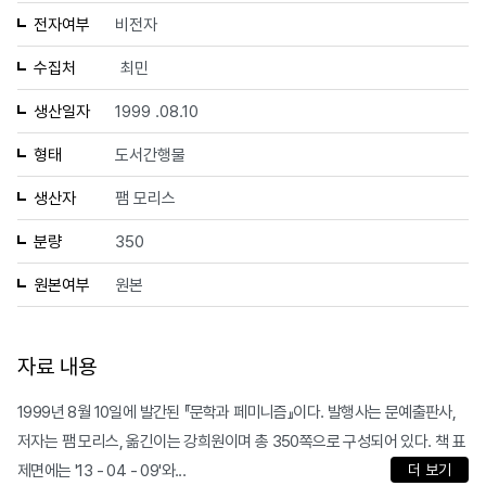
전자여부
비전자
수집처
최민
생산일자
1999 .08.10
형태
도서간행물
생산자
팸 모리스
분량
350
원본여부
원본
자료 내용
1999년 8월 10일에 발간된 『문학과 페미니즘』이다. 발행사는 문예출판사,
저자는 팸 모리스, 옮긴이는 강희원이며 총 350쪽으로 구성되어 있다. 책 표
제면에는 '13 - 04 - 09'와...
더 보기