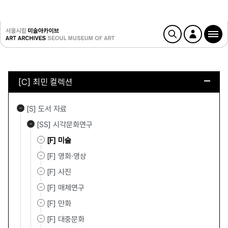
[C] 최민 컬렉션
[S] 도서 자료
[SS] 시각문화연구
[F] 미술
[F] 영화·영상
[F] 사진
[F] 매체연구
[F] 만화
[F] 대중문화