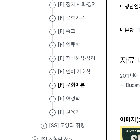
[F] 정치·사회·경제
생산일
[F] 문학이론
분량
[F] 종교
[F] 인류학
[F] 정신분석·심리
자료 
[F] 언어·기호학
2011년에 
[F] 문화이론
는 Ducan
[F] 여성학
[F] 교육학
이미지(
[SS] 교양과 취향
[S] 시청각 자료