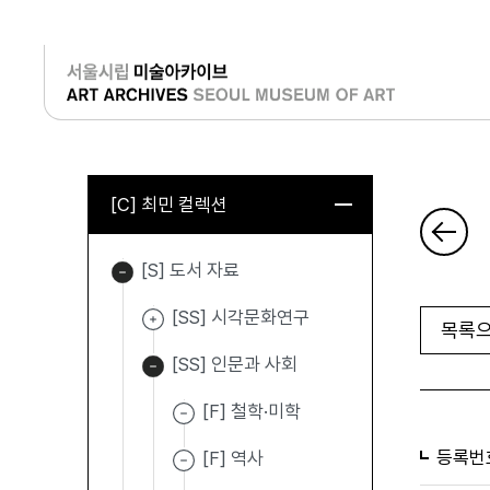
로그인
[C] 최민 컬렉션
[S] 도서 자료
[SS] 시각문화연구
목록으
[SS] 인문과 사회
[F] 철학·미학
등록번
[F] 역사