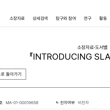
소장자료
상세검색
탐구와 참여
연구
활동
검색
소장자료·도서별
『INTRODUCING SLA
로 돌아가기
URL 복사
화면인쇄
호
MA-01-00019658
전자여부
비전자