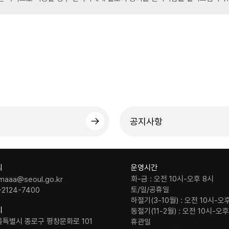
공지사항
의
운영시간
화-금 : 오전 10시-오후 8시
maaa@seoul.go.kr
토/일/공휴일
-2124-7400
하절기(3-10월) : 오전 10시-오
치
동절기(11-2월) : 오전 10시-오
울특별시 종로구 평창문화로 101
휴관일