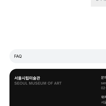
FAQ
문
se
02
위
서