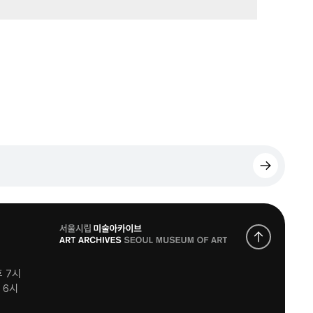
로
고
후 7시
후 6시