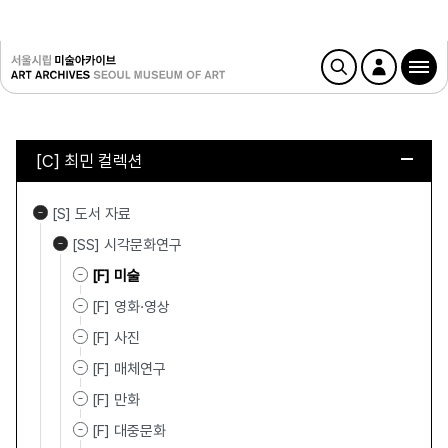
[C] 최민 컬렉션
[S] 도서 자료
[SS] 시각문화연구
[F] 미술
[F] 영화·영상
[F] 사진
[F] 매체연구
[F] 만화
[F] 대중문화