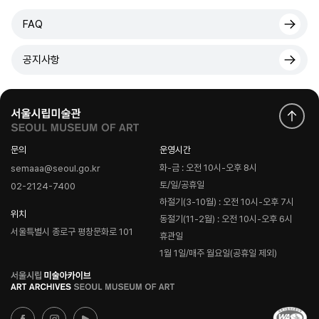
FAQ
공지사항
문의
운영시간
화-금 : 오전 10시-오후 8시
semaaa@seoul.go.kr
토/일/공휴일
02-2124-7400
하절기(3-10월) : 오전 10시-오후 7시
위치
동절기(11-2월) : 오전 10시-오후 6시
서울특별시 종로구 평창문화로 101
휴관일
1월 1일/매주 월요일(공휴일 제외)
로
고