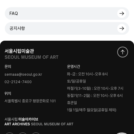
FAQ
공지사항
문의
운영시간
화-금 : 오전 10시-오후 8시
semaaa@seoul.go.kr
토/일/공휴일
02-2124-7400
하절기(3-10월) : 오전 10시-오후 7시
위치
동절기(11-2월) : 오전 10시-오후 6시
서울특별시 종로구 평창문화로 101
휴관일
1월 1일/매주 월요일(공휴일 제외)
로
고