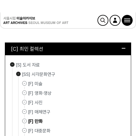
[C] 최민 컬렉션
[S] 도서 자료
[SS] 시각문화연구
[F] 미술
[F] 영화·영상
[F] 사진
[F] 매체연구
[F] 만화
[F] 대중문화