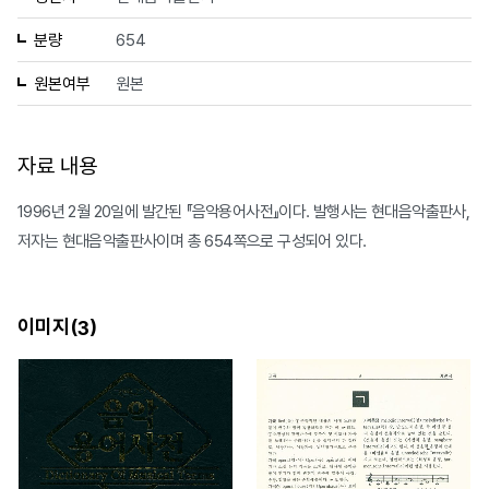
분량
654
원본여부
원본
자료 내용
1996년 2월 20일에 발간된 『음악용어사전』이다. 발행사는 현대음악출판사,
저자는 현대음악출판사이며 총 654쪽으로 구성되어 있다.
이미지(
)
3