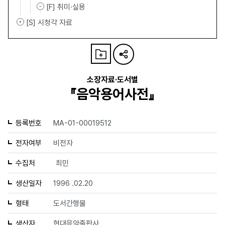
[F] 취미·실용
[S] 시청각 자료
소장자료·도서별
『음악용어사전』
등록번호
MA-01-00019512
전자여부
비전자
수집처
최민
생산일자
1996 .02.20
형태
도서간행물
생산자
현대음악출판사