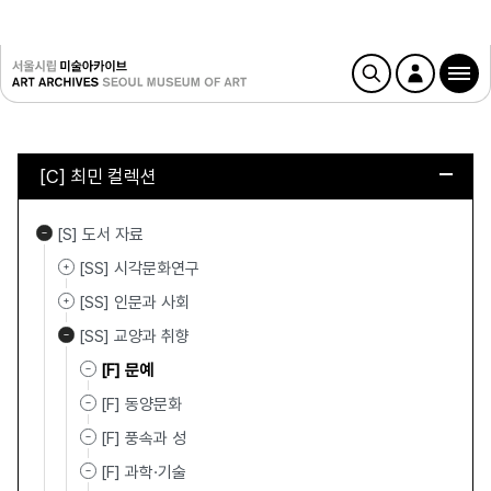
[C] 최민 컬렉션
[S] 도서 자료
[SS] 시각문화연구
[SS] 인문과 사회
[SS] 교양과 취향
[F] 문예
[F] 동양문화
[F] 풍속과 성
[F] 과학·기술