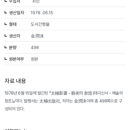
수집처
최민
생산일자
1978 .06.15
형태
도서간행물
생산자
金潤洙
분량
498
원본여부
원본
자료 내용
1978년 6월 15일에 발간된 『太極新書 - 藝術의 創造(태극신서 - 예술의
창조)』이다. 발행사는 太極出版社, 저자는 金潤洙이며 총 498쪽으로 구
성되어 있다.