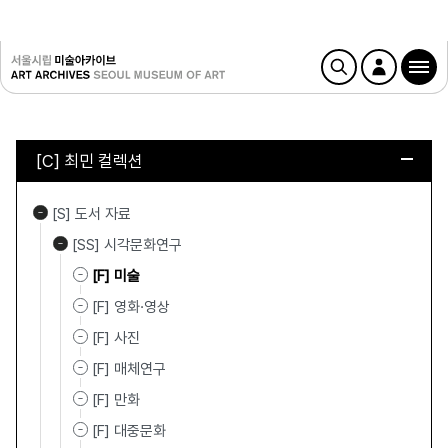
[C] 최민 컬렉션
[S] 도서 자료
[SS] 시각문화연구
[F] 미술
[F] 영화·영상
[F] 사진
[F] 매체연구
[F] 만화
[F] 대중문화