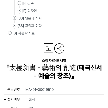
[F] 건축
[F] 디자인
[SS] 인문과 사회
[SS] 교양과 취향
[S] 시청각 자료
소장자료·도서별
『太極新書 - 藝術의 創造(태극신서
- 예술의 창조)』
등록번호
MA-01-00019510
전자여부
비전자