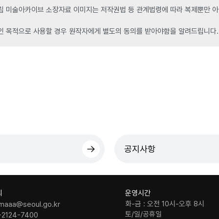
 미술아카이브 소장자료 이미지는 저작권법 등 관계법령에 따라 복제뿐만 아니
인 목적으로 사용할 경우 원작자에게 별도의 동의를 받아야함을 알려드립니다.
공지사항
의
운영시간
화-금 : 오전 10시-오후 8시
maaa@seoul.go.kr
토/일/공휴일
-2124-7400