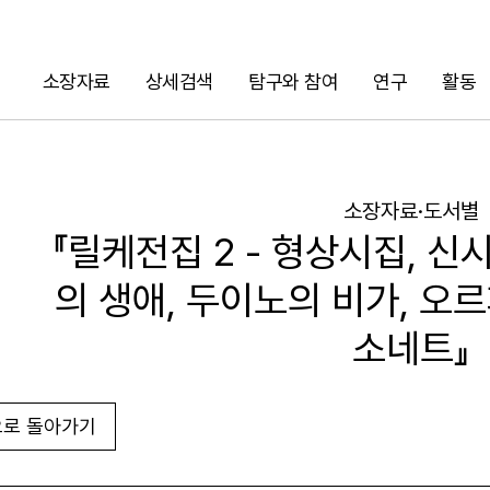
소장자료
상세검색
탐구와 참여
연구
활동
검색
소장자료·도서별
『릴케전집 2 - 형상시집, 신
의 생애, 두이노의 비가, 
소네트』
로 돌아가기
URL 복사
화면인쇄