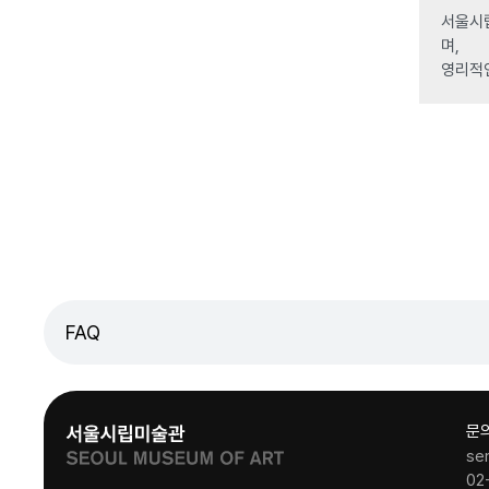
서울시립
며,
영리적
FAQ
문
se
02