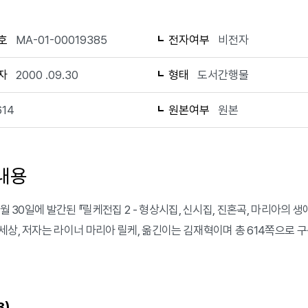
호
MA-01-00019385
전자여부
비전자
자
2000 .09.30
형태
도서간행물
614
원본여부
원본
내용
9월 30일에 발간된 『릴케전집 2 - 형상시집, 신시집, 진혼곡, 마리아의
세상, 저자는 라이너 마리아 릴케, 옮긴이는 김재혁이며 총 614쪽으로 구
)
3