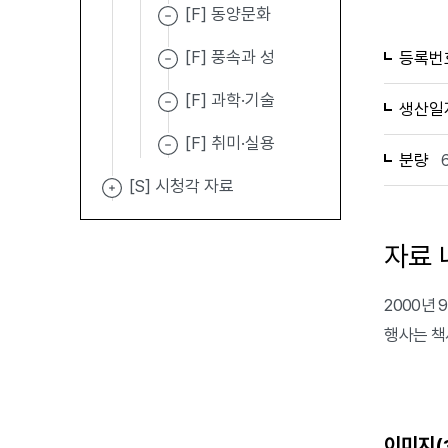
[F] 동양문화
[F] 풍속과 성
등록번
[F] 과학·기술
생산일
[F] 취미·실용
분량
[S] 시청각 자료
자료 
2000년 
행사는 책
이미지(