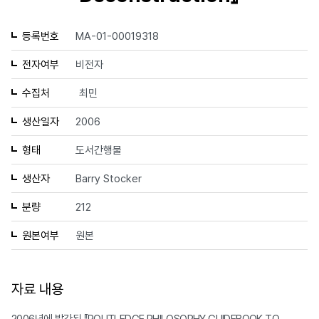
등록번호
MA-01-00019318
전자여부
비전자
수집처
최민
생산일자
2006
형태
도서간행물
생산자
Barry Stocker
분량
212
원본여부
원본
자료 내용