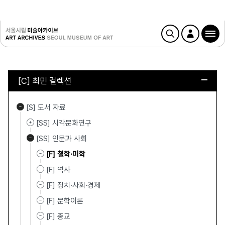
[C] 최민 컬렉션
[S] 도서 자료
[SS] 시각문화연구
[SS] 인문과 사회
[F] 철학·미학
[F] 역사
[F] 정치·사회·경제
[F] 문학이론
[F] 종교