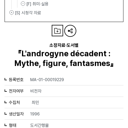
[F] 취미·실용
[S] 시청각 자료
소장자료·도서별
『L'androgyne décadent :
Mythe, figure, fantasmes』
등록번호
MA-01-00019229
전자여부
비전자
수집처
최민
생산일자
1996
형태
도서간행물