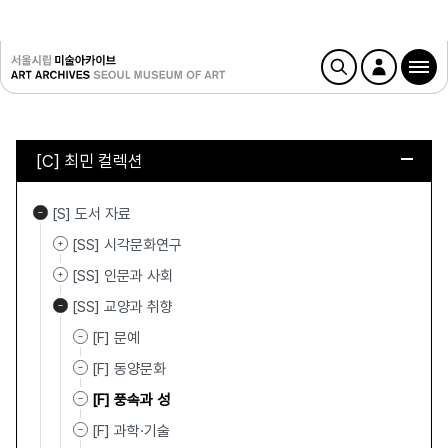
[C] 최민 컬렉션
[S] 도서 자료
[SS] 시각문화연구
[SS] 인문과 사회
[SS] 교양과 취향
[F] 문예
[F] 동양문화
[F] 풍속과 성
[F] 과학·기술