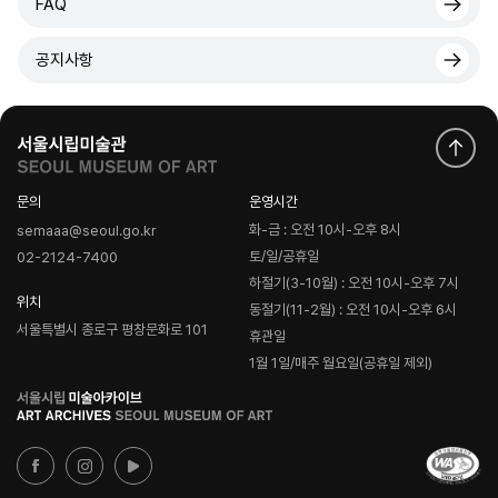
FAQ
공지사항
문의
운영시간
화-금 : 오전 10시-오후 8시
semaaa@seoul.go.kr
토/일/공휴일
02-2124-7400
하절기(3-10월) : 오전 10시-오후 7시
위치
동절기(11-2월) : 오전 10시-오후 6시
서울특별시 종로구 평창문화로 101
휴관일
1월 1일/매주 월요일(공휴일 제외)
로
고