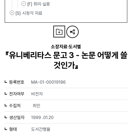
[F] 취미·실용
[S] 시청각 자료
소장자료·도서별
『유니베리타스 문고 3 - 논문 어떻게 쓸
것인가』
등록번호
MA-01-00019186
전자여부
비전자
수집처
최민
생산일자
1999 .01.20
형태
도서간행물