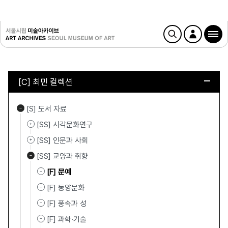
[C] 최민 컬렉션
[S] 도서 자료
[SS] 시각문화연구
[SS] 인문과 사회
[SS] 교양과 취향
[F] 문예
[F] 동양문화
[F] 풍속과 성
[F] 과학·기술