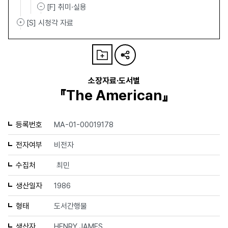
[F] 취미·실용
[S] 시청각 자료
소장자료·도서별
『The American』
등록번호
MA-01-00019178
전자여부
비전자
수집처
최민
생산일자
1986
형태
도서간행물
생산자
HENRY JAMES