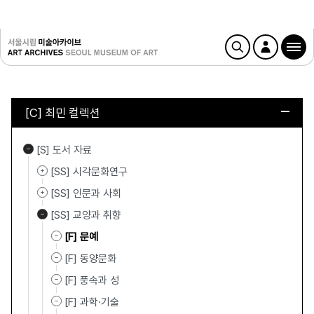
[C] 최민 컬렉션
[S] 도서 자료
[SS] 시각문화연구
[SS] 인문과 사회
[SS] 교양과 취향
[F] 문예
[F] 동양문화
[F] 풍속과 성
[F] 과학·기술