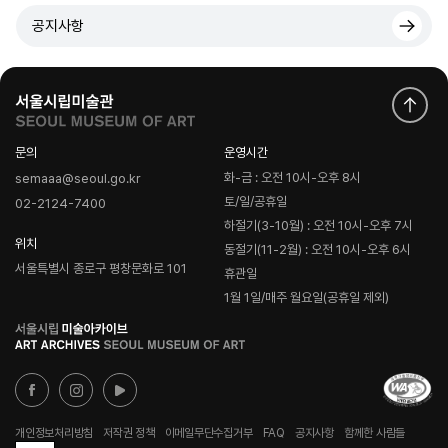
공지사항
문의
운영시간
화-금 : 오전 10시-오후 8시
semaaa@seoul.go.kr
토/일/공휴일
02-2124-7400
하절기(3-10월) : 오전 10시-오후 7시
위치
동절기(11-2월) : 오전 10시-오후 6시
서울특별시 종로구 평창문화로 101
휴관일
1월 1일/매주 월요일(공휴일 제외)
로
고
개인정보처리방침
저작권 정책
이메일무단수집거부
FAQ
공지사항
함께한 사람들