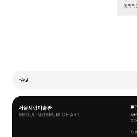
영리적
FAQ
문
se
02
위