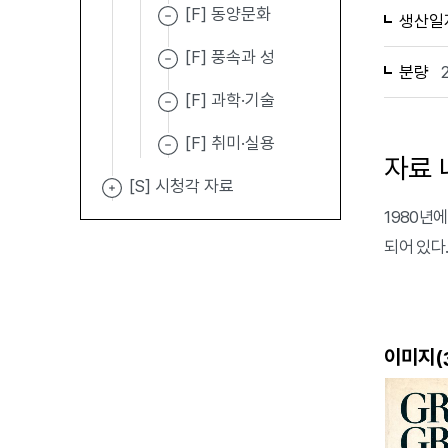
[F] 동양문화
생산일
[F] 풍속과 성
분량
[F] 과학·기술
[F] 취미·실용
자료 
[S] 시청각 자료
1980년에
되어 있다
이미지(