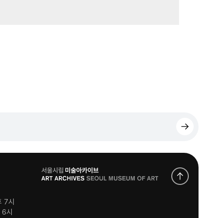
로
고
후 7시
후 6시