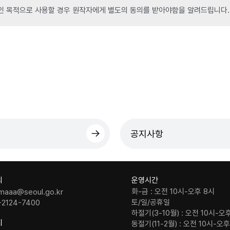
인 목적으로 사용할 경우 원작자에게 별도의 동의를 받아야함을 알려드립니다.
공지사항
의
운영시간
화-금 : 오전 10시-오후 8시
maaa@seoul.go.kr
토/일/공휴일
-2124-7400
하절기(3-10월) : 오전 10시-오
치
동절기(11-2월) : 오전 10시-오