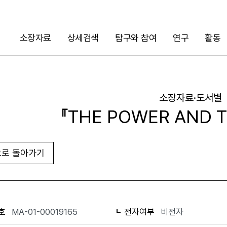
소장자료
상세검색
탐구와 참여
연구
활동
검색
소장자료·도서별
『THE POWER AND 
로 돌아가기
URL 복사
화면인쇄
호
MA-01-00019165
전자여부
비전자