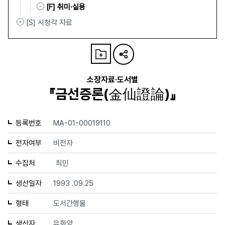
[F] 취미·실용
[S] 시청각 자료
소장자료·도서별
『금선증론(金仙證論)』
등록번호
MA-01-00019110
전자여부
비전자
수집처
최민
생산일자
1993 .09.25
형태
도서간행물
생산자
유화양