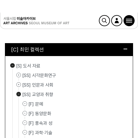
[C] 최민 컬렉션
[S] 도서 자료
[SS] 시각문화연구
[SS] 인문과 사회
[SS] 교양과 취향
[F] 문예
[F] 동양문화
[F] 풍속과 성
[F] 과학·기술