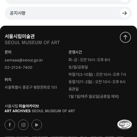
공지사항
문의
운영시간
화-금 : 오전 10시-오후 8시
semaaa@seoul.go.kr
토/일/공휴일
02-2124-7400
하절기(3-10월) : 오전 10시-오후 7시
위치
동절기(11-2월) : 오전 10시-오후 6시
서울특별시 종로구 평창문화로 101
휴관일
1월 1일/매주 월요일(공휴일 제외)
로
고