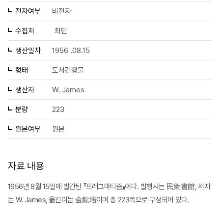
전자여부
비전자
수집처
최민
생산일자
1956 .08.15
형태
도서간행물
생산자
W. James
분량
223
원본여부
원본
자료 내용
1956년 8월 15일에 발간된 『프래그마티즘』이다. 발행사는 民衆書館, 저자
는 W. James, 옮긴이는 金龍培이며 총 223쪽으로 구성되어 있다.