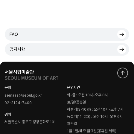
FAQ
공지사항
문의
운영시간
화-금 : 오전 10시-오후 8시
semaaa@seoul.go.kr
토/일/공휴일
02-2124-7400
하절기(3-10월) : 오전 10시-오후 7시
위치
동절기(11-2월) : 오전 10시-오후 6시
서울특별시 종로구 평창문화로 101
휴관일
1월 1일/매주 월요일(공휴일 제외)