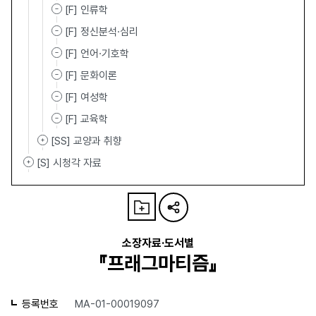
[F] 인류학
[F] 정신분석·심리
[F] 언어·기호학
[F] 문화이론
[F] 여성학
[F] 교육학
[SS] 교양과 취향
[S] 시청각 자료
소장자료·도서별
『프래그마티즘』
등록번호
MA-01-00019097