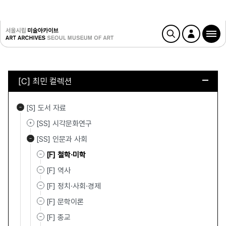
[C] 최민 컬렉션
[S] 도서 자료
[SS] 시각문화연구
[SS] 인문과 사회
[F] 철학·미학
[F] 역사
[F] 정치·사회·경제
[F] 문학이론
[F] 종교