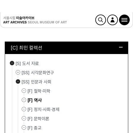
[C] 최민 컬렉션
[S] 도서 자료
[SS] 시각문화연구
[SS] 인문과 사회
[F] 철학·미학
[F] 역사
[F] 정치·사회·경제
[F] 문학이론
[F] 종교