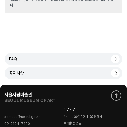
영리적인 목적으로 사용할 경우 원작자에게 별도의 동의를 받아야함을 알려드립니
다.
FAQ
공지사항
문의
운영시간
화-금 : 오전 10시-오후 8시
semaaa@seoul.go.kr
토/일/공휴일
02-2124-7400