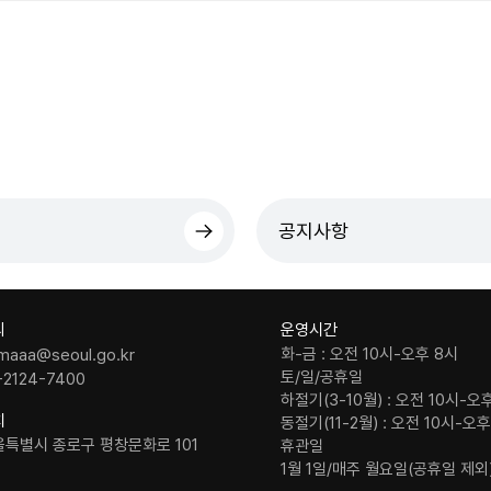
공지사항
의
운영시간
화-금 : 오전 10시-오후 8시
maaa@seoul.go.kr
토/일/공휴일
-2124-7400
하절기(3-10월) : 오전 10시-오
치
동절기(11-2월) : 오전 10시-오
울특별시 종로구 평창문화로 101
휴관일
1월 1일/매주 월요일(공휴일 제외