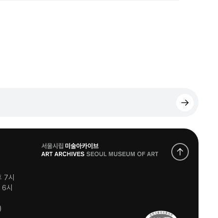
로
고
후 7시
후 6시
)