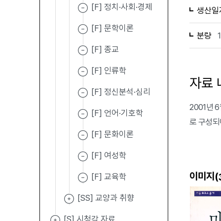
[F] 정치·사회·경제
생산일
[F] 문학이론
분량
[F] 종교
[F] 인류학
자료 
[F] 정신분석·심리
2001년 
[F] 언어·기호학
로 구성되
[F] 문화이론
[F] 여성학
이미지(
[F] 교육학
[SS] 교양과 취향
[S] 시청각 자료