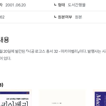
자
2001 .06.20
형태
도서간행물
162
원본여부
원본
내용
6월 20일에 발간된 『시공 로고스 총서 32 - 마키아벨리』이다. 발행사는
어 있다.
)
3