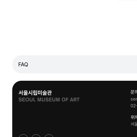
FAQ
문
se
02
위
서