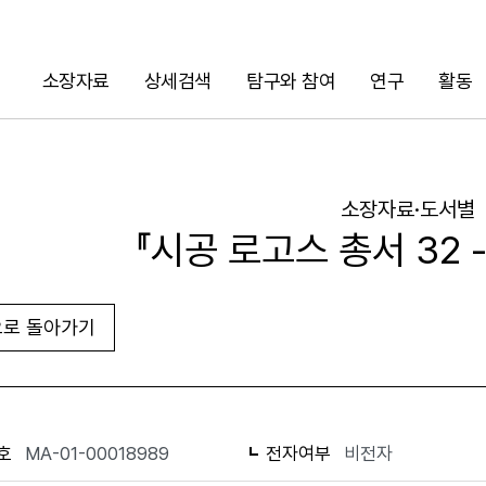
소장자료
상세검색
탐구와 참여
연구
활동
검색
소장자료·도서별
『시공 로고스 총서 32 
로 돌아가기
URL 복사
화면인쇄
호
MA-01-00018989
전자여부
비전자