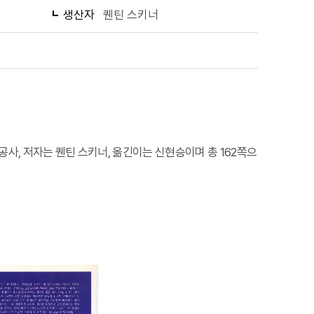
생산자
퀜틴 스키너
 시공사, 저자는 퀜틴 스키너, 옮긴이는 신현승이며 총 162쪽으