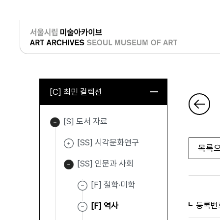
로그인
[C] 최민 컬렉션
[S] 도서 자료
[SS] 시각문화연구
목록으
[SS] 인문과 사회
[F] 철학·미학
등록번
[F] 역사