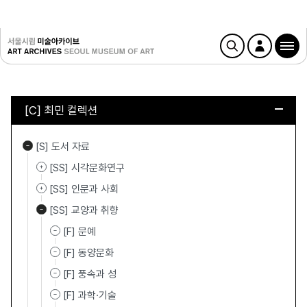
[C] 최민 컬렉션
[S] 도서 자료
[SS] 시각문화연구
[SS] 인문과 사회
[SS] 교양과 취향
[F] 문예
[F] 동양문화
[F] 풍속과 성
[F] 과학·기술