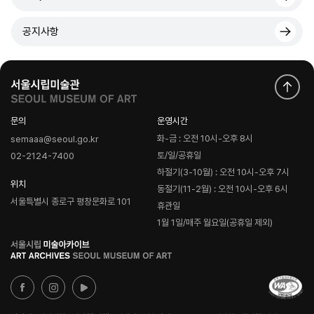
공지사항
문의
운영시간
화-금 : 오전 10시-오후 8시
semaaa@seoul.go.kr
토/일/공휴일
02-2124-7400
하절기(3-10월) : 오전 10시-오후 7시
위치
동절기(11-2월) : 오전 10시-오후 6시
서울특별시 종로구 평창문화로 101
휴관일
1월 1일/매주 월요일(공휴일 제외)
로
고