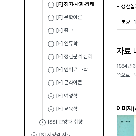
[F] 정치·사회·경제
생산일
[F] 문학이론
분량
[F] 종교
[F] 인류학
자료 
[F] 정신분석·심리
1984년 
[F] 언어·기호학
쪽으로 구
[F] 문화이론
[F] 여성학
이미지(
[F] 교육학
[SS] 교양과 취향
[S] 시청각 자료