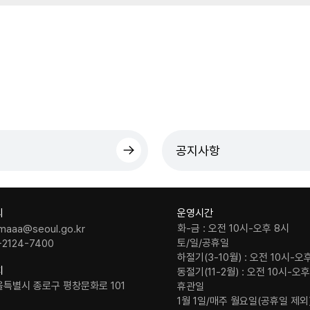
공지사항
의
운영시간
화-금 : 오전 10시-오후 8시
maaa@seoul.go.kr
토/일/공휴일
-2124-7400
하절기(3-10월) : 오전 10시-오
치
동절기(11-2월) : 오전 10시-오
울특별시 종로구 평창문화로 101
휴관일
1월 1일/매주 월요일(공휴일 제외