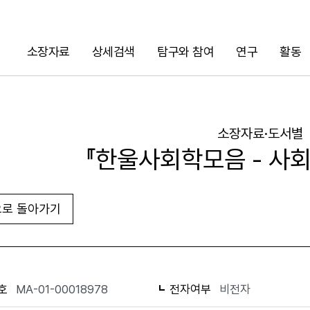
소장자료
상세검색
탐구와 참여
연구
활동
검색
소장자료·도서별
『한울사회학모음 - 사
로 돌아가기
URL 복사
화면인쇄
호
MA-01-00018978
전자여부
비전자