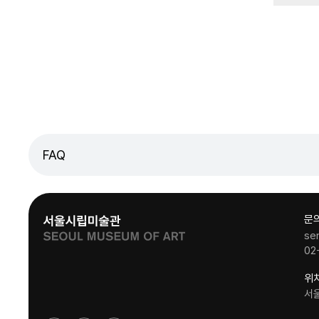
FAQ
문
se
02
위
서