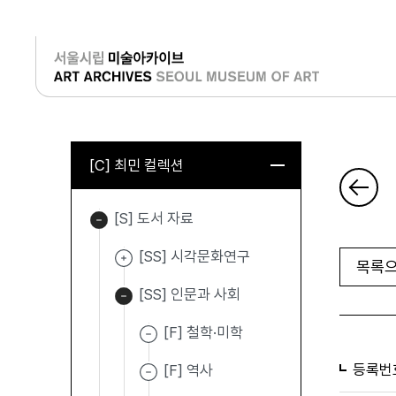
로그인
[C] 최민 컬렉션
[S] 도서 자료
[SS] 시각문화연구
목록으
[SS] 인문과 사회
[F] 철학·미학
등록번
[F] 역사