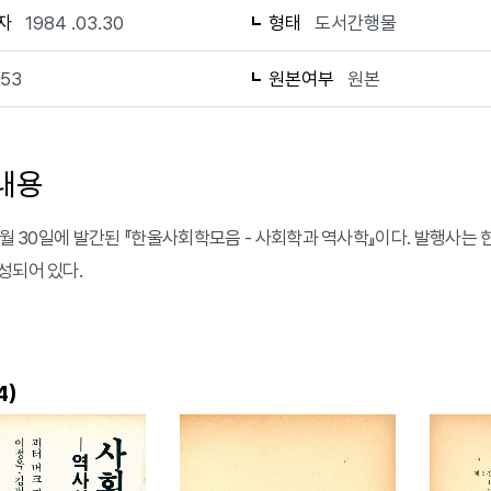
자
1984 .03.30
형태
도서간행물
153
원본여부
원본
내용
3월 30일에 발간된 『한울사회학모음 - 사회학과 역사학』이다. 발행사는 한
성되어 있다.
)
4