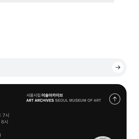
로
고
후 7시
후 6시
)