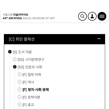
[C] 최민 컬렉션
[S] 도서 자료
[SS] 시각문화연구
[SS] 인문과 사회
[F] 철학·미학
[F] 역사
[F] 정치·사회·경제
[F] 문학이론
[F] 종교