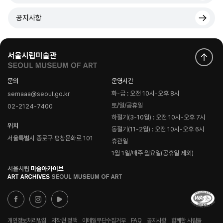
공지사항
문의
운영시간
화-금 : 오전 10시-오후 8시
semaaa@seoul.go.kr
토/일/공휴일
02-2124-7400
하절기(3-10월) : 오전 10시-오후 7시
위치
동절기(11-2월) : 오전 10시-오후 6시
서울특별시 종로구 평창문화로 101
휴관일
1월 1일/매주 월요일(공휴일 제외)
로
고
개인정보처리방침
저작권 정책
이메일무단수집거부
FAQ
공지사항
함께한 사람들