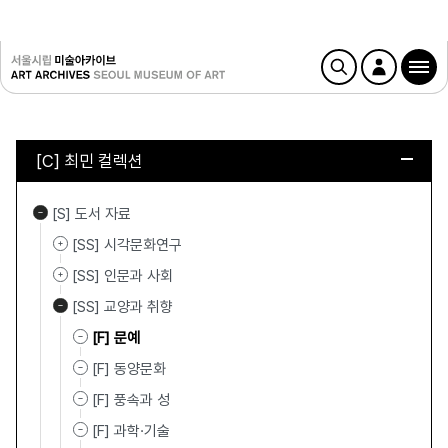
[C] 최민 컬렉션
[S] 도서 자료
[SS] 시각문화연구
[SS] 인문과 사회
[SS] 교양과 취향
[F] 문예
[F] 동양문화
[F] 풍속과 성
[F] 과학·기술