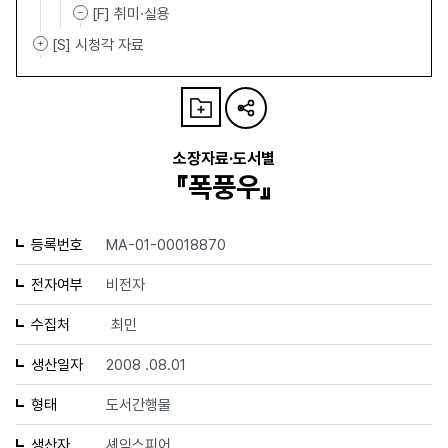
[F] 취미·실용
[S] 시청각 자료
소장자료·도서별
『폭풍우』
등록번호
MA-01-00018870
전자여부
비전자
수집처
최민
생산일자
2008 .08.01
형태
도서간행물
생산자
셰익스피어