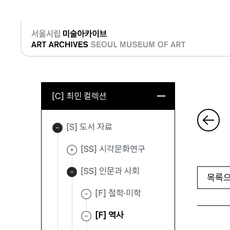
로그인
[C] 최민 컬렉션
[S] 도서 자료
[SS] 시각문화연구
[SS] 인문과 사회
목록으
[F] 철학·미학
[F] 역사