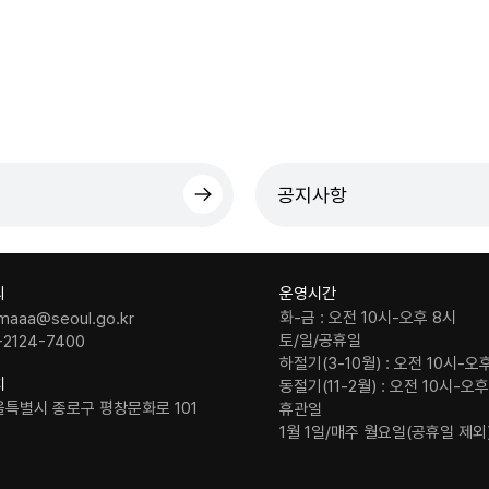
공지사항
의
운영시간
화-금 : 오전 10시-오후 8시
maaa@seoul.go.kr
토/일/공휴일
-2124-7400
하절기(3-10월) : 오전 10시-오
치
동절기(11-2월) : 오전 10시-오
울특별시 종로구 평창문화로 101
휴관일
1월 1일/매주 월요일(공휴일 제외