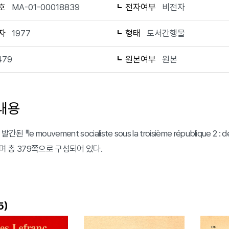
호
MA-01-00018839
전자여부
비전자
자
1977
형태
도서간행물
479
원본여부
원본
내용
간된 『le mouvement socialiste sous la troisième république 2
c이며 총 379쪽으로 구성되어 있다.
)
5