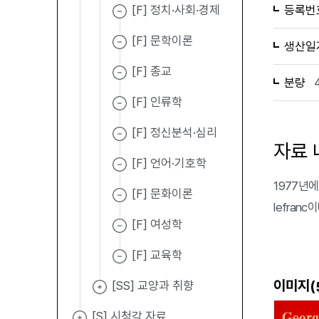
[F] 정치·사회·경제
등록번
[F] 문학이론
생산일
[F] 종교
분량
[F] 인류학
[F] 정신분석·심리
자료 
[F] 언어·기호학
1977년에 발
[F] 문화이론
lefran
[F] 여성학
[F] 교육학
이미지(
[SS] 교양과 취향
[S] 시청각 자료