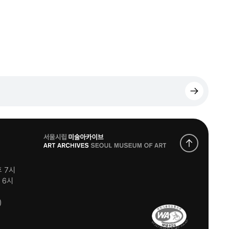
로
고
후 7시
후 6시
)