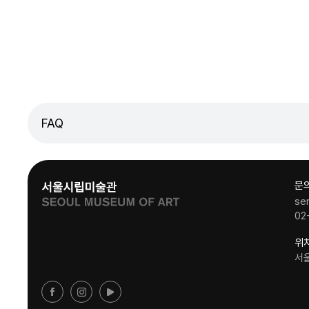
FAQ
문
se
02
위
서