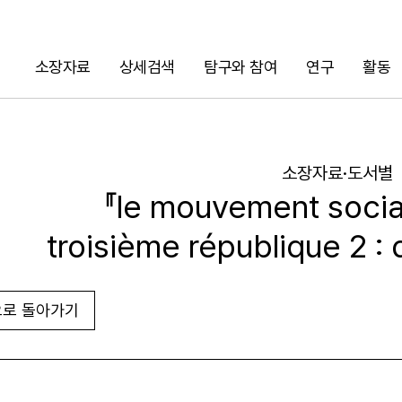
소장자료
상세검색
탐구와 참여
연구
활동
검색
소장자료·도서별
『le mouvement social
troisième république 2 :
로 돌아가기
URL 복사
화면인쇄