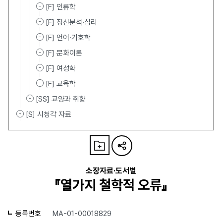
[F] 인류학
[F] 정신분석·심리
[F] 언어·기호학
[F] 문화이론
[F] 여성학
[F] 교육학
[SS] 교양과 취향
[S] 시청각 자료
소장자료·도서별
『열가지 철학적 오류』
등록번호
MA-01-00018829