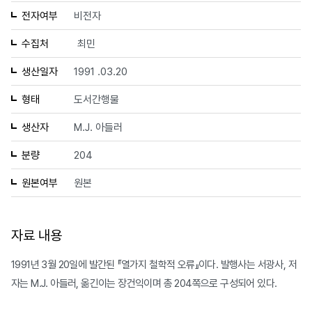
전자여부
비전자
수집처
최민
생산일자
1991 .03.20
형태
도서간행물
생산자
M.J. 아들러
분량
204
원본여부
원본
자료 내용
1991년 3월 20일에 발간된 『열가지 철학적 오류』이다. 발행사는 서광사, 저
자는 M.J. 아들러, 옮긴이는 장건익이며 총 204쪽으로 구성되어 있다.