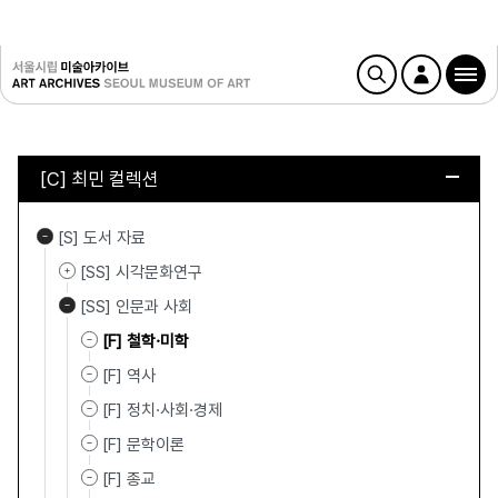
[C] 최민 컬렉션
[S] 도서 자료
[SS] 시각문화연구
[SS] 인문과 사회
[F] 철학·미학
[F] 역사
[F] 정치·사회·경제
[F] 문학이론
[F] 종교