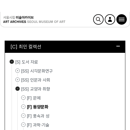
[C] 최민 컬렉션
[S] 도서 자료
[SS] 시각문화연구
[SS] 인문과 사회
[SS] 교양과 취향
[F] 문예
[F] 동양문화
[F] 풍속과 성
[F] 과학·기술