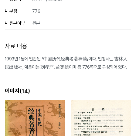
분량
776
원본여부
원본
자료 내용
1993년 1월에 발간된 『中国历代经典名著导读』이다. 발행사는 吉林人
民出版社, 엮은이는 刘孝严, 孟宪信이며 총 776쪽으로 구성되어 있다.
이미지(
)
14