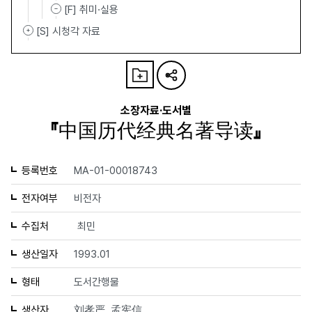
[F] 취미·실용
[S] 시청각 자료
소장자료·도서별
『中国历代经典名著导读』
등록번호
MA-01-00018743
전자여부
비전자
수집처
최민
생산일자
1993.01
형태
도서간행물
생산자
刘孝严, 孟宪信