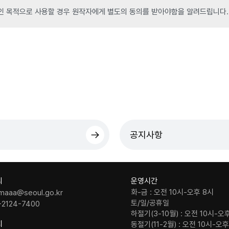
인 목적으로 사용할 경우 원작자에게 별도의 동의를 받아야함을 알려드립니다.
공지사항
의
운영시간
화-금 : 오전 10시-오후 8시
maaa@seoul.go.kr
토/일/공휴일
-2124-7400
하절기(3-10월) : 오전 10시-오
치
동절기(11-2월) : 오전 10시-오