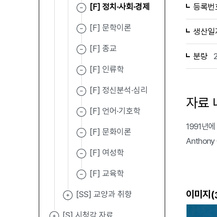
[F] 정치·사회·경제
등록번
[F] 문학이론
생산일
[F] 종교
분량
[F] 인류학
[F] 정신분석·심리
자료 
[F] 언어·기호학
1991년에 발
[F] 문화이론
Anthon
[F] 여성학
[F] 교육학
이미지(
[SS] 교양과 취향
[S] 시청각 자료