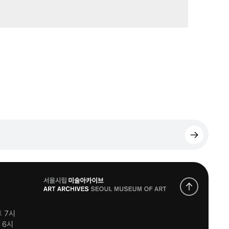
로
고
후 7시
후 6시