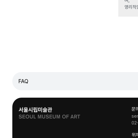
며,
영리적
FAQ
문
se
02
위