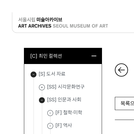
로그인
[C] 최민 컬렉션
[S] 도서 자료
[SS] 시각문화연구
[SS] 인문과 사회
목록으
[F] 철학·미학
[F] 역사