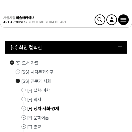
[C] 최민 컬렉션
[S] 도서 자료
[SS] 시각문화연구
[SS] 인문과 사회
[F] 철학·미학
[F] 역사
[F] 정치·사회·경제
[F] 문학이론
[F] 종교