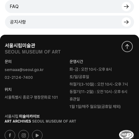
FAQ
공지사항
문의
운영시간
화-금 : 오전 10시-오후 8시
semaaa@seoul.go.kr
토/일/공휴일
02-2124-7400
하절기(3-10월) : 오전 10시-오후 7시
위치
동절기(11-2월) : 오전 10시-오후 6시
서울특별시 종로구 평창문화로 101
휴관일
1월 1일/매주 월요일(공휴일 제외)
로
고