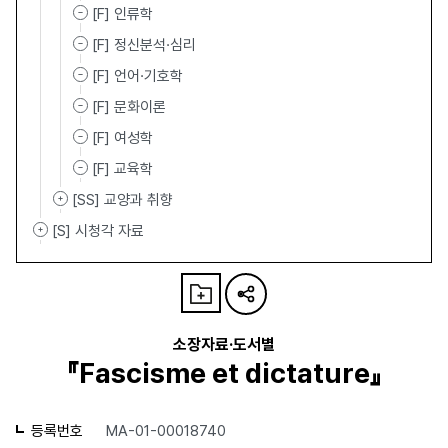
[F] 인류학
[F] 정신분석·심리
[F] 언어·기호학
[F] 문화이론
[F] 여성학
[F] 교육학
[SS] 교양과 취향
[S] 시청각 자료
소장자료·도서별
『Fascisme et dictature』
등록번호
MA-01-00018740