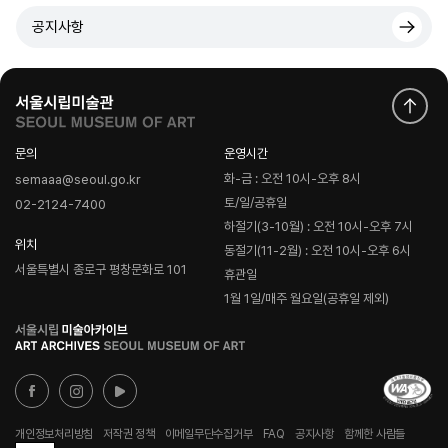
공지사항
문의
운영시간
화-금 : 오전 10시-오후 8시
semaaa@seoul.go.kr
토/일/공휴일
02-2124-7400
하절기(3-10월) : 오전 10시-오후 7시
위치
동절기(11-2월) : 오전 10시-오후 6시
서울특별시 종로구 평창문화로 101
휴관일
1월 1일/매주 월요일(공휴일 제외)
로
고
개인정보처리방침
저작권 정책
이메일무단수집거부
FAQ
공지사항
함께한 사람들