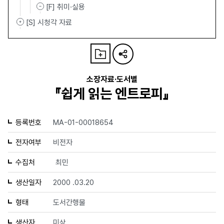
[F] 취미·실용
[S] 시청각 자료
소장자료·도서별
『쉽게 읽는 엔트로피』
등록번호
MA-01-00018654
전자여부
비전자
수집처
최민
생산일자
2000 .03.20
형태
도서간행물
생산자
미상