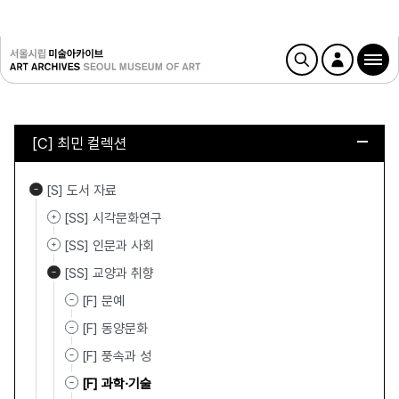
[C] 최민 컬렉션
[S] 도서 자료
[SS] 시각문화연구
[SS] 인문과 사회
[SS] 교양과 취향
[F] 문예
[F] 동양문화
[F] 풍속과 성
[F] 과학·기술