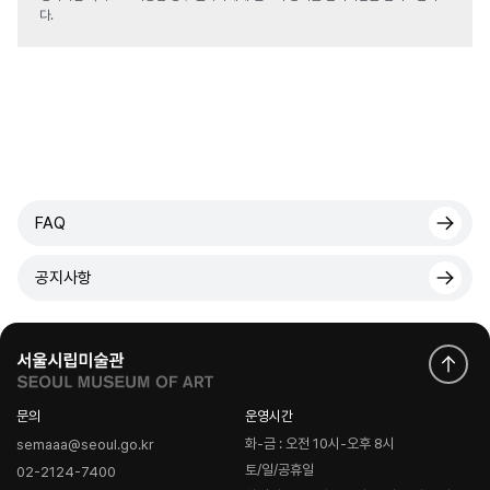
다.
FAQ
공지사항
문의
운영시간
화-금 : 오전 10시-오후 8시
semaaa@seoul.go.kr
토/일/공휴일
02-2124-7400