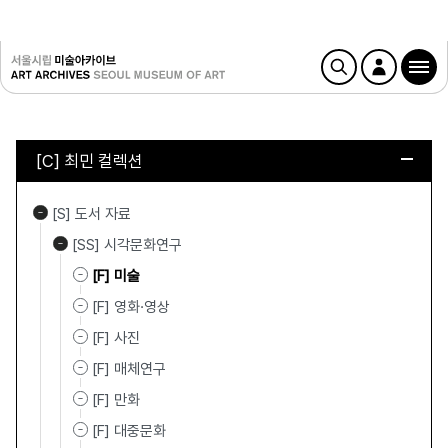
[C] 최민 컬렉션
[S] 도서 자료
[SS] 시각문화연구
[F] 미술
[F] 영화·영상
[F] 사진
[F] 매체연구
[F] 만화
[F] 대중문화