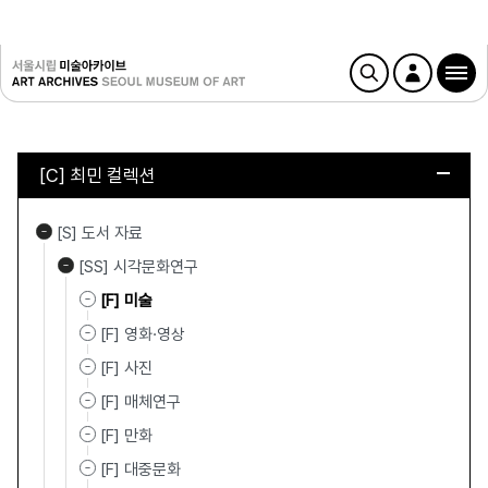
[C] 최민 컬렉션
[S] 도서 자료
[SS] 시각문화연구
[F] 미술
[F] 영화·영상
[F] 사진
[F] 매체연구
[F] 만화
[F] 대중문화