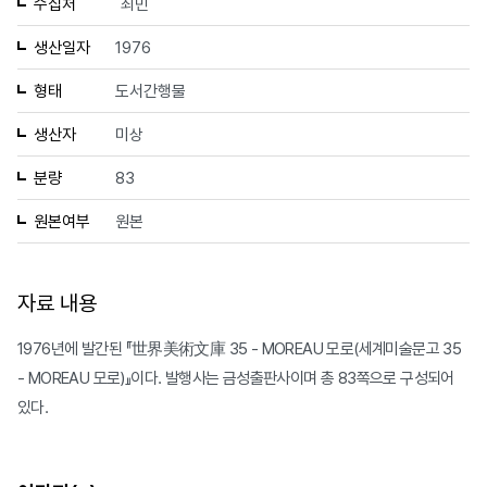
수집처
최민
생산일자
1976
형태
도서간행물
생산자
미상
분량
83
원본여부
원본
자료 내용
1976년에 발간된 『世界美術文庫 35 - MOREAU 모로(세계미술문고 35
- MOREAU 모로)』이다. 발행사는 금성출판사이며 총 83쪽으로 구성되어
있다.