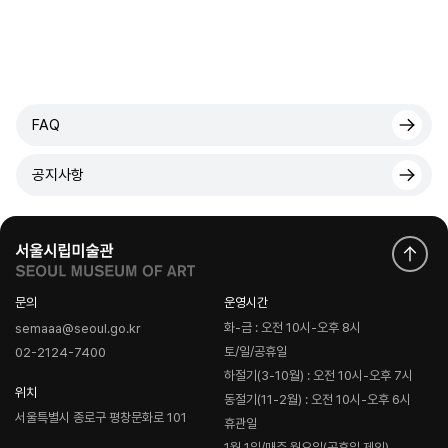
FAQ
공지사항
문의
운영시간
화-금 : 오전 10시-오후 8시
semaaa@seoul.go.kr
토/일/공휴일
02-2124-7400
하절기(3-10월) : 오전 10시-오후 7시
위치
동절기(11-2월) : 오전 10시-오후 6시
서울특별시 종로구 평창문화로 101
휴관일
1월 1일/매주 월요일(공휴일 제외)