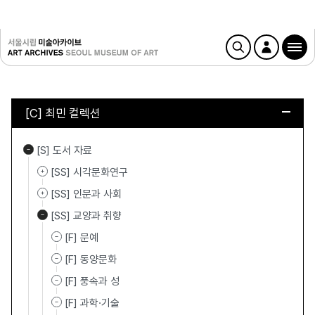
[C] 최민 컬렉션
[S] 도서 자료
[SS] 시각문화연구
[SS] 인문과 사회
[SS] 교양과 취향
[F] 문예
[F] 동양문화
[F] 풍속과 성
[F] 과학·기술