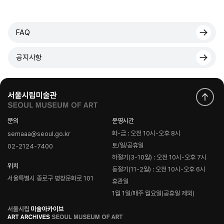
FAQ
공지사항
문의
운영시간
화-금 : 오전 10시-오후 8시
semaaa@seoul.go.kr
토/일/공휴일
02-2124-7400
하절기(3-10월) : 오전 10시-오후 7시
위치
동절기(11-2월) : 오전 10시-오후 6시
서울특별시 종로구 평창문화로 101
휴관일
1월 1일/매주 월요일(공휴일 제외)
로
고