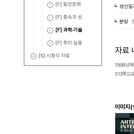
[F] 동양문화
생산일
[F] 풍속과 성
분량
[F] 과학·기술
[F] 취미·실용
자료 
[S] 시청각 자료
1998년에 발
513쪽으
이미지(