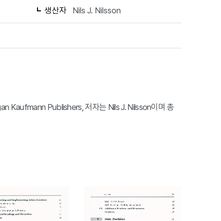
생산자
Nils J. Nilsson
an Kaufmann Publishers, 저자는 Nils J. Nilsson이며 총