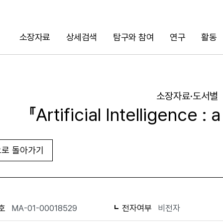
소장자료
상세검색
탐구와 참여
연구
활동
검색
소장자료·도서별
『Artificial Intelligence :
로 돌아가기
URL 복사
화면인쇄
호
MA-01-00018529
전자여부
비전자