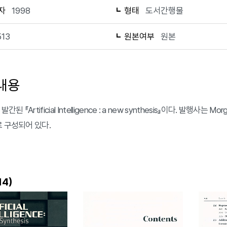
자
1998
형태
도서간행물
513
원본여부
원본
내용
간된 『Artificial Intelligence : a new synthesis』이다. 발행사는 Morg
로 구성되어 있다.
)
14