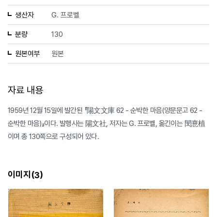
생산자
G. 프로벨
분량
130
원본여부
원본
자료 내용
1959년 12월 15일에 발간된 『陽文文庫 62 - 순박한 마음(양문문고 62 -
순박한 마음)』이다. 발행사는 陽文社, 저자는 G. 프로벨, 옮긴이는 閔憙植
이며 총 130쪽으로 구성되어 있다.
이미지(
)
3