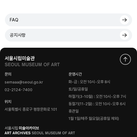
FAQ
공지사항
문의
운영시간
화-금 : 오전 10시-오후 8시
semaaa@seoul.go.kr
토/일/공휴일
02-2124-7400
하절기(3-10월) : 오전 10시-오후 7시
위치
동절기(11-2월) : 오전 10시-오후 6시
서울특별시 종로구 평창문화로 101
휴관일
1월 1일/매주 월요일(공휴일 제외)
로
고