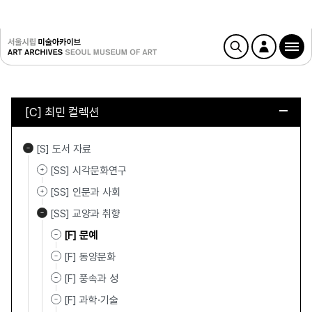
[C] 최민 컬렉션
[S] 도서 자료
[SS] 시각문화연구
[SS] 인문과 사회
[SS] 교양과 취향
[F] 문예
[F] 동양문화
[F] 풍속과 성
[F] 과학·기술