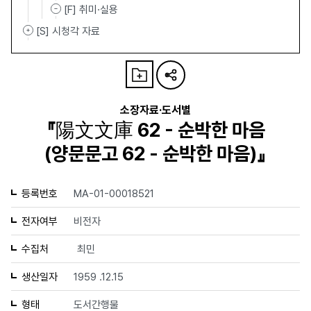
[F] 취미·실용
[S] 시청각 자료
소장자료·도서별
『陽文文庫 62 - 순박한 마음
(양문문고 62 - 순박한 마음)』
등록번호
MA-01-00018521
전자여부
비전자
수집처
최민
생산일자
1959 .12.15
형태
도서간행물