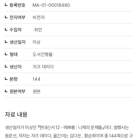
등록번호
MA-01-00018480
전자여부
비전자
수집처
최민
생산일자
미상
형태
도서간행물
생산자
자크 데리다
분량
144
원본여부
원본
자료 내용
생산일자가 미상인 『현대신서 12 - 에쁘롱 : 니체의 문체들』이다. 발행사는
동문선, 저자는 자크 데리다, 옮긴이는 김다은 , 황순희이며 총 144쪽으로 구