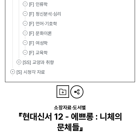
[F] 인류학
[F] 정신분석·심리
[F] 언어·기호학
[F] 문화이론
[F] 여성학
[F] 교육학
[SS] 교양과 취향
[S] 시청각 자료
소장자료·도서별
『현대신서 12 - 에쁘롱 : 니체의
문체들』