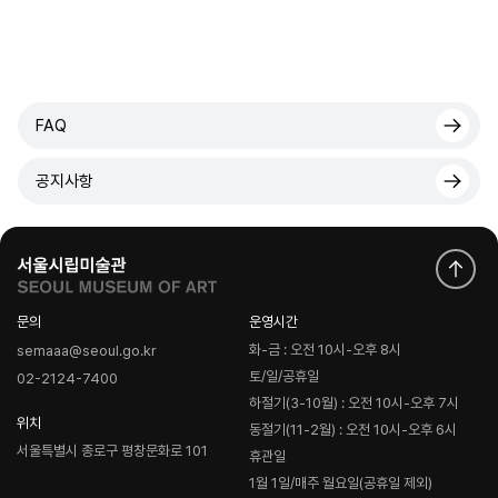
FAQ
공지사항
문의
운영시간
화-금 : 오전 10시-오후 8시
semaaa@seoul.go.kr
토/일/공휴일
02-2124-7400
하절기(3-10월) : 오전 10시-오후 7시
위치
동절기(11-2월) : 오전 10시-오후 6시
서울특별시 종로구 평창문화로 101
휴관일
1월 1일/매주 월요일(공휴일 제외)