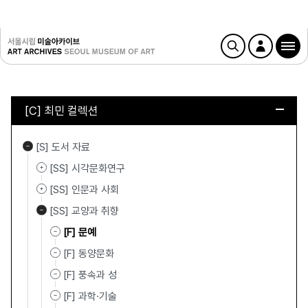
[C] 최민 컬렉션
[S] 도서 자료
[SS] 시각문화연구
[SS] 인문과 사회
[SS] 교양과 취향
[F] 문예
[F] 동양문화
[F] 풍속과 성
[F] 과학·기술