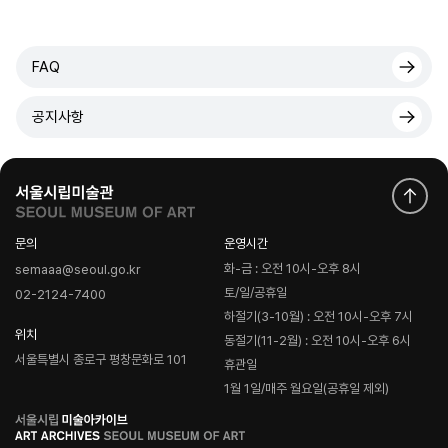
FAQ
공지사항
문의
운영시간
화-금 : 오전 10시-오후 8시
semaaa@seoul.go.kr
토/일/공휴일
02-2124-7400
하절기(3-10월) : 오전 10시-오후 7시
위치
동절기(11-2월) : 오전 10시-오후 6시
서울특별시 종로구 평창문화로 101
휴관일
1월 1일/매주 월요일(공휴일 제외)
로
고