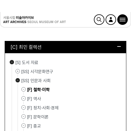
[C] 최민 컬렉션
[S] 도서 자료
[SS] 시각문화연구
[SS] 인문과 사회
[F] 철학·미학
[F] 역사
[F] 정치·사회·경제
[F] 문학이론
[F] 종교