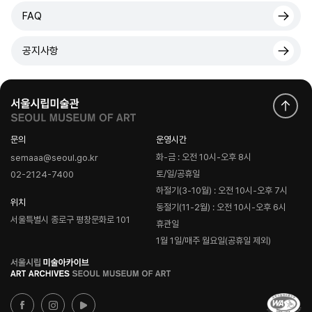
FAQ
공지사항
문의
운영시간
화-금 : 오전 10시-오후 8시
semaaa@seoul.go.kr
토/일/공휴일
02-2124-7400
하절기(3-10월) : 오전 10시-오후 7시
위치
동절기(11-2월) : 오전 10시-오후 6시
서울특별시 종로구 평창문화로 101
휴관일
1월 1일/매주 월요일(공휴일 제외)
로
고