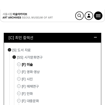
[C] 최민 컬렉션
[S] 도서 자료
[SS] 시각문화연구
[F] 미술
[F] 영화·영상
[F] 사진
[F] 매체연구
[F] 만화
[F] 대중문화