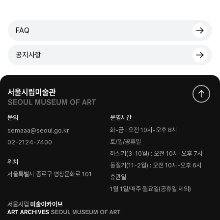
FAQ
공지사항
문의
운영시간
화-금 : 오전 10시-오후 8시
semaaa@seoul.go.kr
토/일/공휴일
02-2124-7400
하절기(3-10월) : 오전 10시-오후 7시
위치
동절기(11-2월) : 오전 10시-오후 6시
서울특별시 종로구 평창문화로 101
휴관일
1월 1일/매주 월요일(공휴일 제외)
로
고