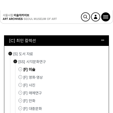
[C] 최민 컬렉션
[S] 도서 자료
[SS] 시각문화연구
[F] 미술
[F] 영화·영상
[F] 사진
[F] 매체연구
[F] 만화
[F] 대중문화