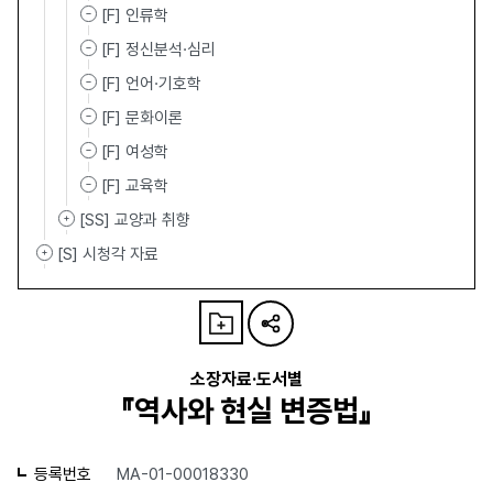
[F] 인류학
[F] 정신분석·심리
[F] 언어·기호학
[F] 문화이론
[F] 여성학
[F] 교육학
[SS] 교양과 취향
[S] 시청각 자료
소장자료·도서별
『역사와 현실 변증법』
등록번호
MA-01-00018330