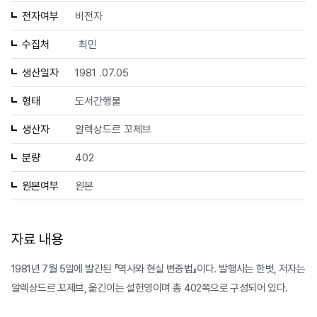
전자여부
비전자
수집처
최민
생산일자
1981 .07.05
형태
도서간행물
생산자
알렉상드르 꼬제브
분량
402
원본여부
원본
자료 내용
1981년 7월 5일에 발간된 『역사와 현실 변증법』이다. 발행사는 한벗, 저자는
알렉상드르 꼬제브, 옮긴이는 설헌영이며 총 402쪽으로 구성되어 있다.