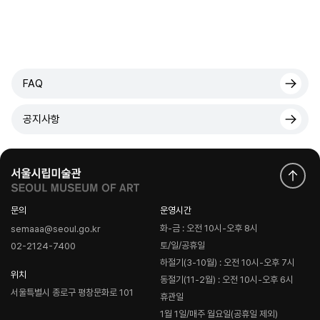
FAQ
공지사항
문의
운영시간
화-금 : 오전 10시-오후 8시
semaaa@seoul.go.kr
토/일/공휴일
02-2124-7400
하절기(3-10월) : 오전 10시-오후 7시
위치
동절기(11-2월) : 오전 10시-오후 6시
서울특별시 종로구 평창문화로 101
휴관일
1월 1일/매주 월요일(공휴일 제외)