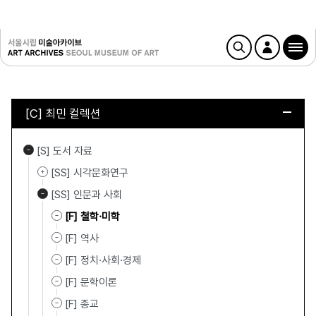
[C] 최민 컬렉션
[S] 도서 자료
[SS] 시각문화연구
[SS] 인문과 사회
[F] 철학·미학
[F] 역사
[F] 정치·사회·경제
[F] 문학이론
[F] 종교