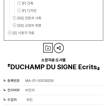
[F] 건축
[F] 디자인
[SS] 인문과 사회
[SS] 교양과 취향
[S] 시청각 자료
소장자료·도서별
『DUCHAMP DU SIGNE Ecrits』
등록번호
MA-01-00018206
전자여부
비전자
수집처
최민