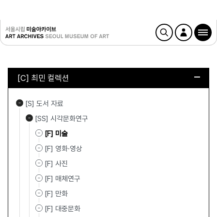
[C] 최민 컬렉션
[S] 도서 자료
[SS] 시각문화연구
[F] 미술
[F] 영화·영상
[F] 사진
[F] 매체연구
[F] 만화
[F] 대중문화