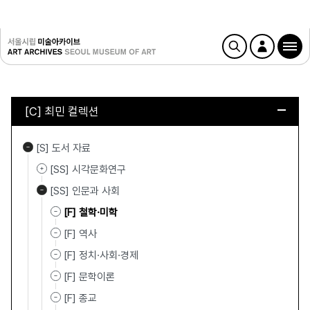
[C] 최민 컬렉션
[S] 도서 자료
[SS] 시각문화연구
[SS] 인문과 사회
[F] 철학·미학
[F] 역사
[F] 정치·사회·경제
[F] 문학이론
[F] 종교