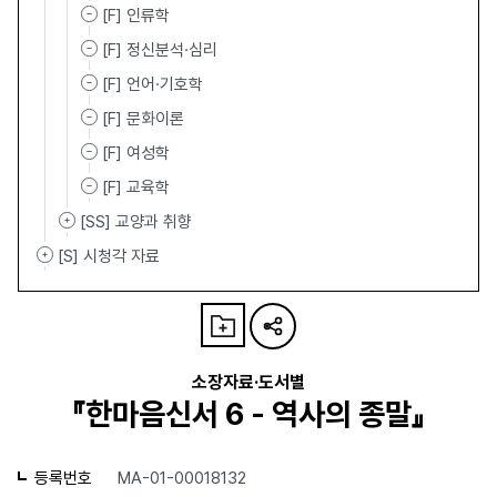
[F] 인류학
[F] 정신분석·심리
[F] 언어·기호학
[F] 문화이론
[F] 여성학
[F] 교육학
[SS] 교양과 취향
[S] 시청각 자료
소장자료·도서별
『한마음신서 6 - 역사의 종말』
등록번호
MA-01-00018132