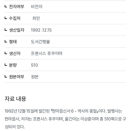
전자여부
비전자
수집처
최민
생산일자
1992 .12.15
형태
도서간행물
생산자
프랜시스 후쿠야마
분량
510
원본여부
원본
자료 내용
1992년 12월 15일에 발간된 『한마음신서 6 - 역사의 종말』이다. 발행사는
한마음사, 저자는 프랜시스 후쿠야마, 옮긴이는 이상훈이며 총 510쪽으로 구
성되어 있다.