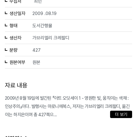
수집처
최민
생산일자
2009 .08.19
형태
도서간행물
생산자
가브리엘리 크레팔디
분량
427
원본여부
원본
자료 내용
2009년 8월 19일에 발간된 『아트 오딧세이 1 - 영원한 빛, 움직이는 색채 :
인상주의』이다. 발행사는 마로니에북스, 저자는 가브리엘리 크레팔디, 옮긴
이는 하지은이며 총 427쪽으...
더 보기