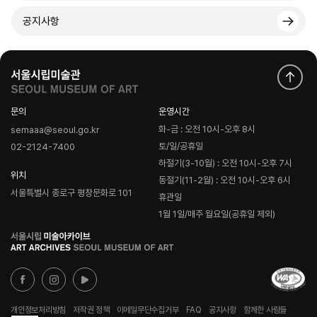
공지사항
문의
운영시간
화-금 : 오전 10시-오후 8시
semaaa@seoul.go.kr
토/일/공휴일
02-2124-7400
하절기(3-10월) : 오전 10시-오후 7시
위치
동절기(11-2월) : 오전 10시-오후 6시
서울특별시 종로구 평창문화로 101
휴관일
1월 1일/매주 월요일(공휴일 제외)
로
고
개인정보처리방침
저작권 정책
이메일무단수집거부
FAQ
공지사항
함께한 사람들