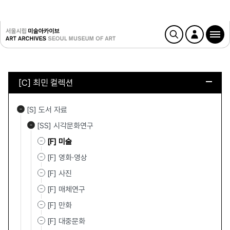
[C] 최민 컬렉션
[S] 도서 자료
[SS] 시각문화연구
[F] 미술
[F] 영화·영상
[F] 사진
[F] 매체연구
[F] 만화
[F] 대중문화