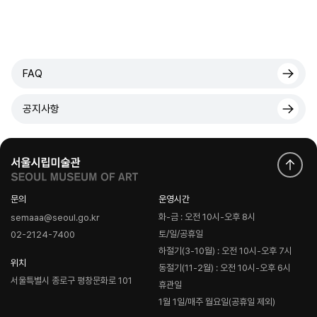
FAQ
공지사항
문의
운영시간
화-금 : 오전 10시-오후 8시
semaaa@seoul.go.kr
토/일/공휴일
02-2124-7400
하절기(3-10월) : 오전 10시-오후 7시
위치
동절기(11-2월) : 오전 10시-오후 6시
서울특별시 종로구 평창문화로 101
휴관일
1월 1일/매주 월요일(공휴일 제외)