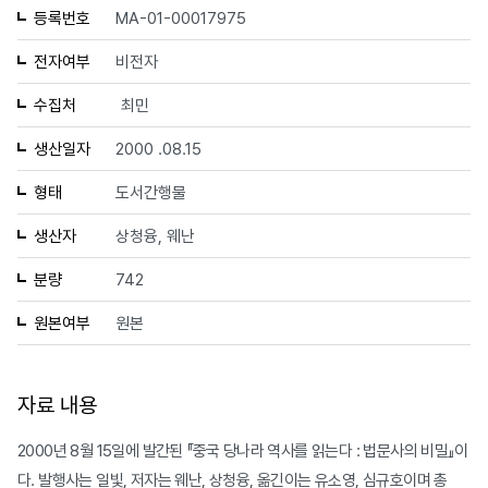
등록번호
MA-01-00017975
전자여부
비전자
수집처
최민
생산일자
2000 .08.15
형태
도서간행물
생산자
상청융, 웨난
분량
742
원본여부
원본
자료 내용
2000년 8월 15일에 발간된 『중국 당나라 역사를 읽는다 : 법문사의 비밀』이
다. 발행사는 일빛, 저자는 웨난, 상청융, 옮긴이는 유소영, 심규호이며 총