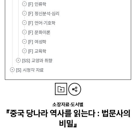
[F] 인류학
[F] 정신분석·심리
[F] 언어·기호학
[F] 문화이론
[F] 여성학
[F] 교육학
[SS] 교양과 취향
[S] 시청각 자료
소장자료·도서별
『중국 당나라 역사를 읽는다 : 법문사의
비밀』