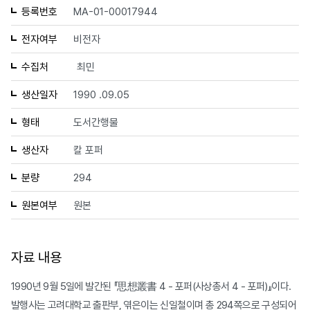
등록번호
MA-01-00017944
전자여부
비전자
수집처
최민
생산일자
1990 .09.05
형태
도서간행물
생산자
칼 포퍼
분량
294
원본여부
원본
자료 내용
1990년 9월 5일에 발간된 『思想叢書 4 - 포퍼(사상총서 4 - 포퍼)』이다.
발행사는 고려대학교 출판부, 엮은이는 신일철이며 총 294쪽으로 구성되어