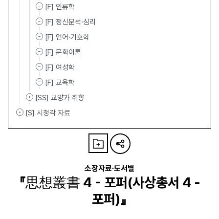
[F] 인류학
[F] 정신분석·심리
[F] 언어·기호학
[F] 문화이론
[F] 여성학
[F] 교육학
[SS] 교양과 취향
[S] 시청각 자료
소장자료·도서별
『思想叢書 4 - 포퍼(사상총서 4 -
포퍼)』