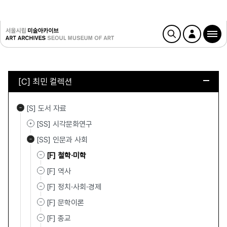
[C] 최민 컬렉션
[S] 도서 자료
[SS] 시각문화연구
[SS] 인문과 사회
[F] 철학·미학
[F] 역사
[F] 정치·사회·경제
[F] 문학이론
[F] 종교