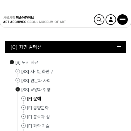
[C] 최민 컬렉션
[S] 도서 자료
[SS] 시각문화연구
[SS] 인문과 사회
[SS] 교양과 취향
[F] 문예
[F] 동양문화
[F] 풍속과 성
[F] 과학·기술