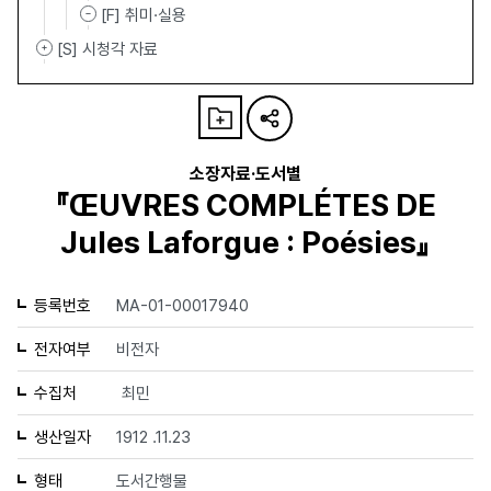
[F] 취미·실용
[S] 시청각 자료
소장자료·도서별
『ŒUVRES COMPLÉTES DE
Jules Laforgue : Poésies』
등록번호
MA-01-00017940
전자여부
비전자
수집처
최민
생산일자
1912 .11.23
형태
도서간행물